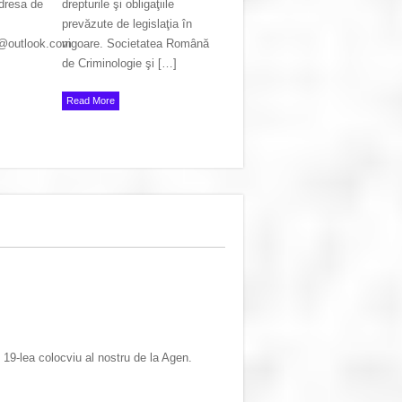
resa de
drepturile şi obligaţiile
prevăzute de legislaţia în
a@outlook.com
vigoare. Societatea Română
de Criminologie şi […]
Read More
 19-lea colocviu al nostru de la Agen.