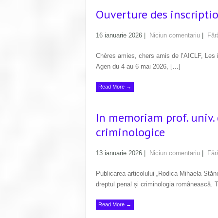
Ouverture des inscriptio
16 ianuarie 2026
|
Niciun comentariu
|
Făr
Chères amies, chers amis de l’AICLF, Les in
Agen du 4 au 6 mai 2026, […]
Read More →
In memoriam prof. univ. 
criminologice
13 ianuarie 2026
|
Niciun comentariu
|
Făr
Publicarea articolului „Rodica Mihaela Stăn
dreptul penal și criminologia românească. 
Read More →