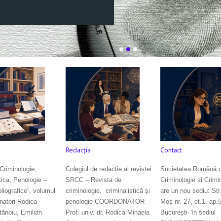
Redacţia
Contact
Criminologie,
Colegiul de redacție al revistei
Societatea Română 
tica, Penologie –
SRCC – Revista de
Criminologie și Crimin
liografice”, volumul
criminologie, criminalistică şi
are un nou sediu: Str.
natori Rodica
penologie COORDONATOR
Moș nr. 27, et.1, ap.
tănoiu, Emilian
Prof. univ. dr. Rodica Mihaela
București- în sediul