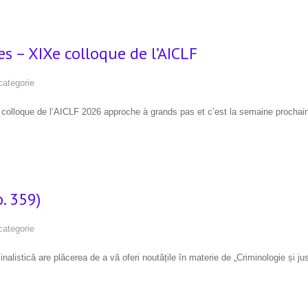
s – XIXe colloque de l’AICLF
categorie
colloque de l’AICLF 2026 approche à grands pas et c’est la semaine prochain
. 359)
categorie
listică are plăcerea de a vă oferi noutățile în materie de „Criminologie și just