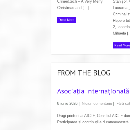
Crime&tech – A Very Merry
Stănișor,
Christmas and […]
Lucrarea „
Criminalis
Read More
Repere bib
2, coordo
Mihaela [
Read More
FROM THE BLOG
Asociația Internațională
8 iunie 2026
|
Niciun comentariu
|
Fără ca
Dragi prieteni ai AICLF, Consiliul AICLF do
Participarea și contribuțiile dumneavoastră