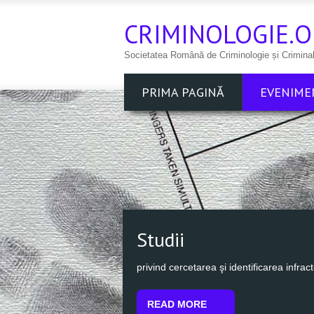
CRIMINOLOGIE.O
Societatea Română de Criminologie și Crimina
PRIMA PAGINĂ
EVENIME
Studii
privind cercetarea şi identificarea infract
READ MORE