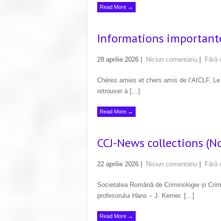
Read More →
Informations importante
28 aprilie 2026
|
Niciun comentariu
|
Fără 
Chères amies et chers amis de l’AICLF, Le 
retrouver à […]
Read More →
CCJ-News collections (No
22 aprilie 2026
|
Niciun comentariu
|
Fără 
Societatea Română de Criminologie și Crimina
profesorului Hans – J. Kerner. […]
Read More →