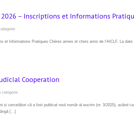
 2026 – Inscriptions et Informations Pratiq
categorie
ns et Informations Pratiques Chères amies et chers amis de l’AICLF, La date l
Judicial Cooperation
 categorie
și cercetători că a fost publicat noul număr al eucrim (nr. 3/2025), având ca
 lângă […]