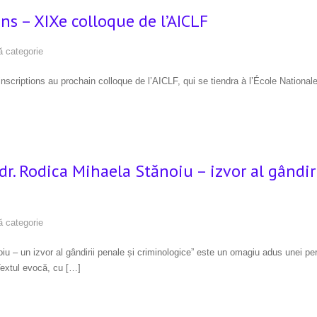
ns – XIXe colloque de l’AICLF
ă categorie
scriptions au prochain colloque de l’AICLF, qui se tiendra à l’École National
dr. Rodica Mihaela Stănoiu – izvor al gândiri
ă categorie
oiu – un izvor al gândirii penale și criminologice” este un omagiu adus unei p
Textul evocă, cu […]