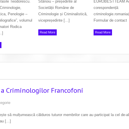
 Vasile Teodorescu.
Stănoiu – președinte al
EUROBESTTEAM Ad
Criminologie,
Societății Române de
corespondență:
tica, Penologie –
Criminologie și Criminalistică,
criminologie.romani
liografice”, volumul
vicepreședinte […]
Formular de contact
natori Rodica
Read More
Read More
…]
 a Criminologilor Francofoni
tegorie
rește să mulțumească călduros tuturor membrilor care au participat la cel de-al
 au […]