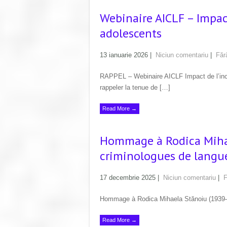
Webinaire AICLF – Impact
adolescents
13 ianuarie 2026
|
Niciun comentariu
|
Făr
RAPPEL – Webinaire AICLF Impact de l’incarc
rappeler la tenue de […]
Read More →
Hommage à Rodica Mihae
criminologues de langue
17 decembrie 2025
|
Niciun comentariu
|
F
Hommage à Rodica Mihaela Stănoiu (1939–2
Read More →