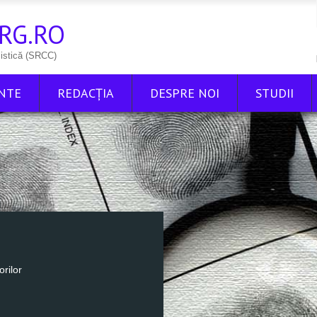
RG.RO
listică (SRCC)
NTE
REDACŢIA
DESPRE NOI
STUDII
orilor