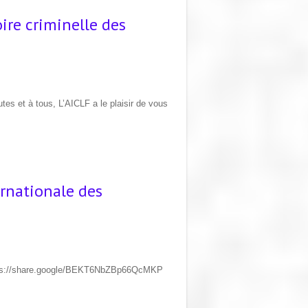
oire criminelle des
tes et à tous, L’AICLF a le plaisir de vous
rnationale des
https://share.google/BEKT6NbZBp66QcMKP