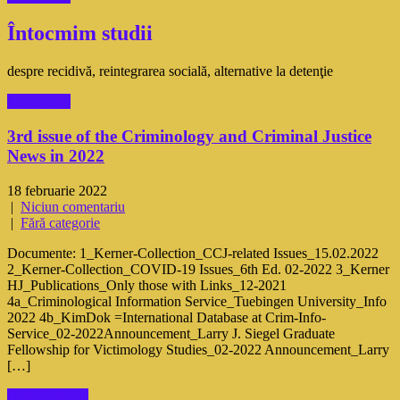
Întocmim studii
despre recidivă, reintegrarea socială, alternative la detenţie
Read More
3rd issue of the Criminology and Criminal Justice
News in 2022
18 februarie 2022
|
Niciun comentariu
|
Fără categorie
Documente: 1_Kerner-Collection_CCJ-related Issues_15.02.2022
2_Kerner-Collection_COVID-19 Issues_6th Ed. 02-2022 3_Kerner
HJ_Publications_Only those with Links_12-2021
4a_Criminological Information Service_Tuebingen University_Info
2022 4b_KimDok =International Database at Crim-Info-
Service_02-2022Announcement_Larry J. Siegel Graduate
Fellowship for Victimology Studies_02-2022 Announcement_Larry
[…]
Read More →