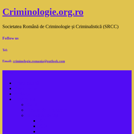
Criminologie.org.ro
Societatea Română de Criminologie și Criminalistică (SRCC)
Follow us
Tel:
Email:
criminologie.romania@outlook.com
Menu...
Prima pagină
Evenimente
Redacţia
Despre noi
Statut
Organe de conducere
Sinteză Activităţi
2015
2014
2013