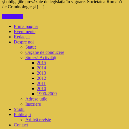
şi obligaţiile prevăzute de legislaţia în vigoare. Societatea Română
de Criminologie şi […]
Read More
Prima pagină
Evenimente
Redacţia
Despre noi
Statut
Organe de conducere
Sinteză Activităţi
2015
2014
2013
2012
2011
2010
1990-2009
Adrese utile
Inscriere
Studii
Publicaţii
Arhivă reviste
Contact