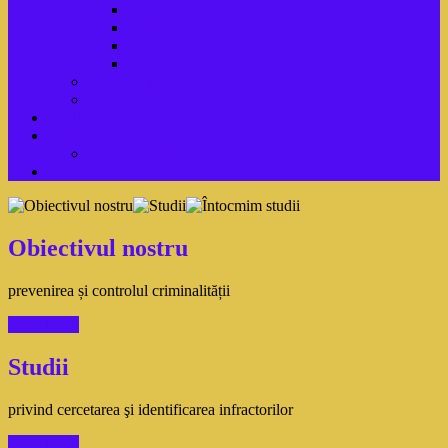
2012
2011
2010
1990-2009
Adrese utile
Inscriere
Studii
Publicaţii
Arhivă reviste
Contact
Obiectivul nostru
prevenirea și controlul criminalității
Read More
Studii
privind cercetarea şi identificarea infractorilor
Read More