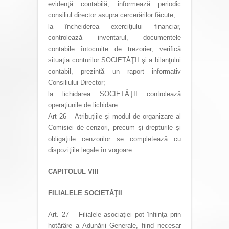
evidenţă contabilă, informează periodic
consiliul director asupra cercerărilor făcute;
la încheiderea exerciţiului financiar,
controlează inventarul, documentele
contabile întocmite de trezorier, verifică
situaţia conturilor SOCIETĂŢII şi a bilanţului
contabil, prezintă un raport informativ
Consiliului Director;
la lichidarea SOCIETĂŢII controlează
operaţiunile de lichidare.
Art 26 – Atribuţiile şi modul de organizare al
Comisiei de cenzori, precum şi drepturile şi
obligaţiile cenzorilor se completează cu
dispoziţiile legale în vogoare.
CAPITOLUL VIII
FILIALELE SOCIETĂŢII
Art. 27 – Filialele asociaţiei pot înfiinţa prin
hotărâre a Adunării Generale, fiind necesar