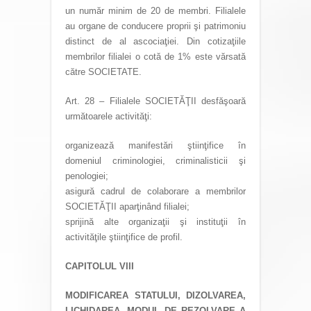
un număr minim de 20 de membri. Filialele
au organe de conducere proprii şi patrimoniu
distinct de al ascociaţiei. Din cotizaţiile
membrilor filialei o cotă de 1% este vărsată
către SOCIETATE.
Art. 28 – Filialele SOCIETĂŢII desfăşoară
următoarele activităţi:
organizează manifestări ştiinţifice în
domeniul criminologiei, criminalisticii şi
penologiei;
asigură cadrul de colaborare a membrilor
SOCIETĂŢII aparţinând filialei;
sprijină alte organizaţii şi instituţii în
activităţile ştiinţifice de profil.
CAPITOLUL VIII
MODIFICAREA STATULUI, DIZOLVAREA,
LICHIDAREA, MODUL DE REZOLVARE A