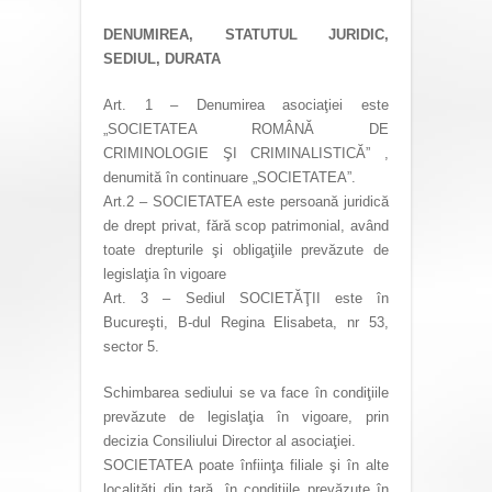
DENUMIREA, STATUTUL JURIDIC,
SEDIUL, DURATA
Art. 1 – Denumirea asociaţiei este
„SOCIETATEA ROMÂNĂ DE
CRIMINOLOGIE ŞI CRIMINALISTICĂ” ,
denumită în continuare „SOCIETATEA”.
Art.2 – SOCIETATEA este persoană juridică
de drept privat, fără scop patrimonial, având
toate drepturile şi obligaţiile prevăzute de
legislaţia în vigoare
Art. 3 – Sediul SOCIETĂŢII este în
Bucureşti, B-dul Regina Elisabeta, nr 53,
sector 5.
Schimbarea sediului se va face în condiţiile
prevăzute de legislaţia în vigoare, prin
decizia Consiliului Director al asociaţiei.
SOCIETATEA poate înfiinţa filiale şi în alte
localităţi din ţară, în condiţiile prevăzute în