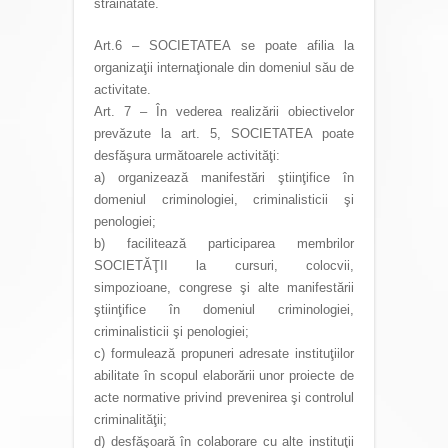
străinătate.
Art.6 – SOCIETATEA se poate afilia la
organizaţii internaţionale din domeniul său de
activitate.
Art. 7 – În vederea realizării obiectivelor
prevăzute la art. 5, SOCIETATEA poate
desfăşura următoarele activităţi:
a) organizează manifestări ştiinţifice în
domeniul criminologiei, criminalisticii şi
penologiei;
b) facilitează participarea membrilor
SOCIETĂŢII la cursuri, colocvii,
simpozioane, congrese şi alte manifestării
ştiinţifice în domeniul criminologiei,
criminalisticii şi penologiei;
c) formulează propuneri adresate instituţiilor
abilitate în scopul elaborării unor proiecte de
acte normative privind prevenirea şi controlul
criminalităţii;
d) desfăşoară în colaborare cu alte instituţii