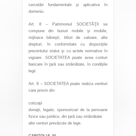
cercetări fundamentale şi aplicative în
domeniu.
Art. 8 – Patrimoniul SOCIETĂŢII se
compune din bunuri mobile şi imobile,
mijloace băneşti, titluri de valoare, alte
drepturi, în conformitate cu dispoziţiile
prezentului statut şi cu actele normative în
vigoare. SOCIETATEA poate avea conturi
bancare în ţară sau străinătate, în condiţiile
legii.
Art. 9 – SOCIETATEA poate realiza venituri
care provin din:
cotizaţii
donaţii, legate, sponsorizari de la persoane
fizice sau juridice, din ţară sau străinătate
alte venturi prevăzute de lege.
CAPITOLUL III