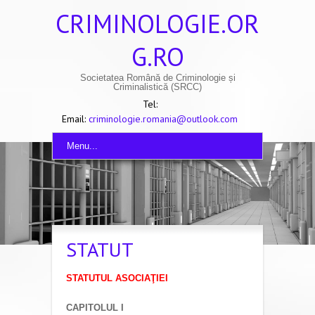
CRIMINOLOGIE.OR
G.RO
Societatea Română de Criminologie și
Criminalistică (SRCC)
Tel:
Email:
criminologie.romania@outlook.com
Menu...
STATUT
STATUTUL ASOCIAŢIEI
CAPITOLUL I