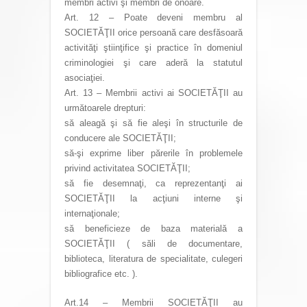
membri activi şi membri de onoare.
Art. 12 – Poate deveni membru al
SOCIETĂŢII orice persoană care desfăsoară
activităţi ştiinţifice şi practice în domeniul
criminologiei şi care aderă la statutul
asociaţiei.
Art. 13 – Membrii activi ai SOCIETĂŢII au
următoarele drepturi:
să aleagă şi să fie aleşi în structurile de
conducere ale SOCIETĂŢII;
să-şi exprime liber părerile în problemele
privind activitatea SOCIETĂŢII;
să fie desemnaţi, ca reprezentanţi ai
SOCIETĂŢII la acţiuni interne şi
internaţionale;
să beneficieze de baza materială a
SOCIETĂŢII ( săli de documentare,
biblioteca, literatura de specialitate, culegeri
bibliografice etc. ).
Art.14 – Membrii SOCIETĂŢII au