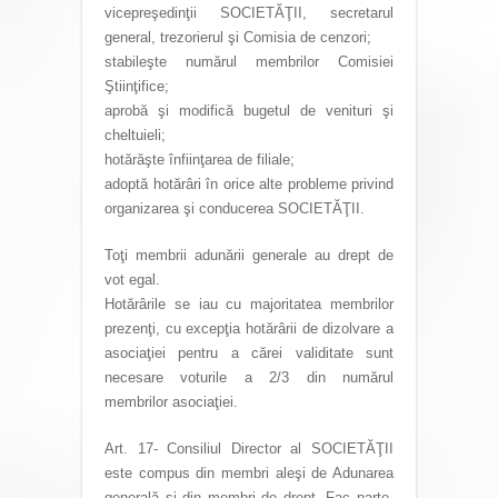
vicepreşedinţii SOCIETĂŢII, secretarul
general, trezorierul şi Comisia de cenzori;
stabileşte numărul membrilor Comisiei
Ştiinţifice;
aprobă şi modifică bugetul de venituri şi
cheltuieli;
hotărăşte înfiinţarea de filiale;
adoptă hotărâri în orice alte probleme privind
organizarea şi conducerea SOCIETĂŢII.
Toţi membrii adunării generale au drept de
vot egal.
Hotărârile se iau cu majoritatea membrilor
prezenţi, cu excepţia hotărârii de dizolvare a
asociaţiei pentru a cărei validitate sunt
necesare voturile a 2/3 din numărul
membrilor asociaţiei.
Art. 17- Consiliul Director al SOCIETĂŢII
este compus din membri aleşi de Adunarea
generală şi din membri de drept. Fac parte,