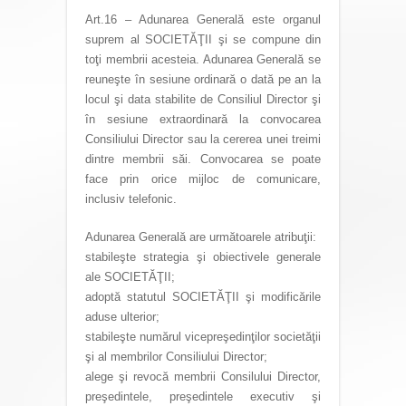
Art.16 – Adunarea Generală este organul
suprem al SOCIETĂŢII şi se compune din
toţi membrii acesteia. Adunarea Generală se
reuneşte în sesiune ordinară o dată pe an la
locul şi data stabilite de Consiliul Director şi
în sesiune extraordinară la convocarea
Consiliului Director sau la cererea unei treimi
dintre membrii săi. Convocarea se poate
face prin orice mijloc de comunicare,
inclusiv telefonic.
Adunarea Generală are următoarele atribuţii:
stabileşte strategia şi obiectivele generale
ale SOCIETĂŢII;
adoptă statutul SOCIETĂŢII şi modificările
aduse ulterior;
stabileşte numărul vicepreşedinţilor societăţii
şi al membrilor Consiliului Director;
alege şi revocă membrii Consilului Director,
preşedintele, preşedintele executiv şi