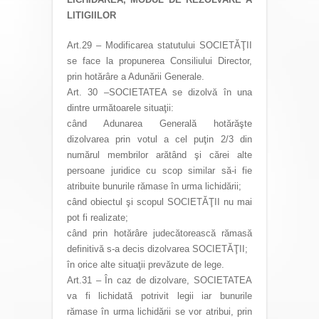
LITIGIILOR
Art.29 – Modificarea statutului SOCIETĂŢII
se face la propunerea Consiliului Director,
prin hotărâre a Adunării Generale.
Art. 30 –SOCIETATEA se dizolvă în una
dintre următoarele situaţii:
când Adunarea Generală hotărăşte
dizolvarea prin votul a cel puţin 2/3 din
numărul membrilor arătând şi cărei alte
persoane juridice cu scop similar să-i fie
atribuite bunurile rămase în urma lichidării;
când obiectul şi scopul SOCIETĂŢII nu mai
pot fi realizate;
când prin hotărâre judecătorească rămasă
definitivă s-a decis dizolvarea SOCIETĂŢII;
în orice alte situaţii prevăzute de lege.
Art.31 – În caz de dizolvare, SOCIETATEA
va fi lichidată potrivit legii iar bunurile
rămase în urma lichidării se vor atribui, prin