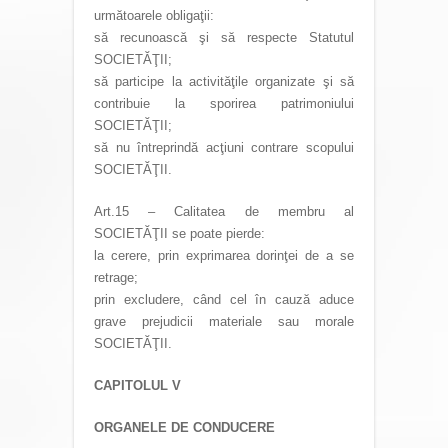
următoarele obligaţii:
să recunoască şi să respecte Statutul
SOCIETĂŢII;
să participe la activităţile organizate şi să
contribuie la sporirea patrimoniului
SOCIETĂŢII;
să nu întreprindă acţiuni contrare scopului
SOCIETĂŢII.
Art.15 – Calitatea de membru al
SOCIETĂŢII se poate pierde:
la cerere, prin exprimarea dorinţei de a se
retrage;
prin excludere, când cel în cauză aduce
grave prejudicii materiale sau morale
SOCIETĂŢII.
CAPITOLUL V
ORGANELE DE CONDUCERE