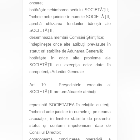
onoare;
hotărăşte schimbarea sediului SOCIETĂŢII;
încheie acte juridice în numele SOCIETĂŢII;
aprobă utilizarea fondurilor băneşti ale
SOCIETĂŢII;
desemnează membrii Comisiei Ştiinţifice;
îndeplineşte orice alte atribuţii prevăzute în
statut ori stabilite de Adunarea Generală;
hotărăşte în orice alte probleme ale
SOCIETĂŢII cu excepţia celor date în
competenţa Adunării Generale.
Art. 19 – Preşedintele executiv al
SOCIETĂŢII are următoarele atribuţii:
reprezintă SOCIETATEA în relaţiile cu terţi,
încheind acte juridice în numele şi pe seama
asociaţiei, în limitele stabilite de prezentul
statut şi conform împuternicirii date de
Consiliul Director;
coordonează conducerea operativă a