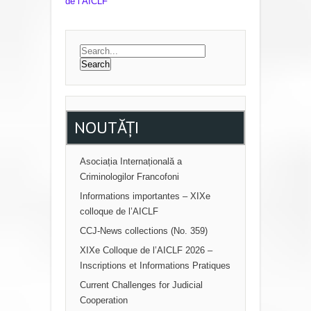
de l’AICLF
O
S
T
N
A
V
NOUTĂȚI
I
G
Asociația Internațională a
Criminologilor Francofoni
A
Informations importantes – XIXe
T
colloque de l’AICLF
I
CCJ-News collections (No. 359)
O
XIXe Colloque de l’AICLF 2026 –
N
Inscriptions et Informations Pratiques
Current Challenges for Judicial
Cooperation