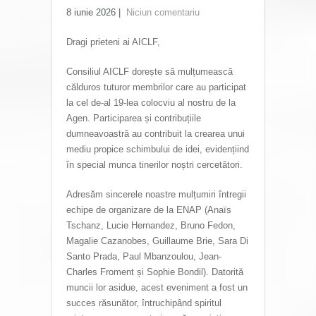
8 iunie 2026
|
Niciun comentariu
Dragi prieteni ai AICLF,
Consiliul AICLF dorește să mulțumească
călduros tuturor membrilor care au participat
la cel de-al 19-lea colocviu al nostru de la
Agen. Participarea și contribuțiile
dumneavoastră au contribuit la crearea unui
mediu propice schimbului de idei, evidențiind
în special munca tinerilor noștri cercetători.
Adresăm sincerele noastre mulțumiri întregii
echipe de organizare de la ENAP (Anaïs
Tschanz, Lucie Hernandez, Bruno Fedon,
Magalie Cazanobes, Guillaume Brie, Sara Di
Santo Prada, Paul Mbanzoulou, Jean-
Charles Froment și Sophie Bondil). Datorită
muncii lor asidue, acest eveniment a fost un
succes răsunător, întruchipând spiritul