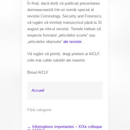
În final, dacă doriți să publicați prezentarea
dumneavoastră într-un număr special al
revistei Criminology, Security and Forensics,
vă rugăm să trimiteți manuscrisul până la 31
august pe site-ul revistei. Textele trebuie să
respecte formatul „articolelor scurte” sau
„articolelor obișnuite”
ale revistei
.
Vă rugăm să primiți, dragi prieteni ai AICLF,
cele mai calde salutări ale noastre.
Biroul AICLF
Accueil
Fără categorie
P
←
Informations importantes – XIXe colloque