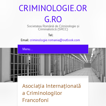
CRIMINOLOGIE.OR
G.RO
Societatea Română de Criminologie și
Criminalistică (SRCC)
Tel:
Email:
criminologie.romania@outlook.com
Menu...
Asociația Internațională
a Criminologilor
Francofoni