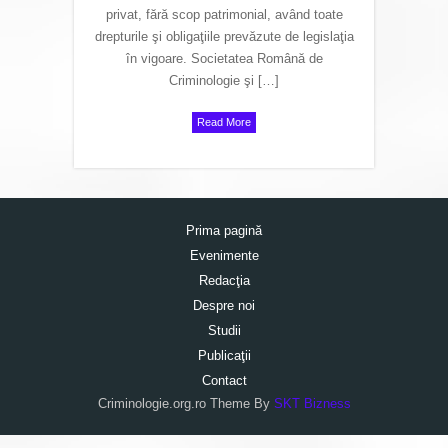
privat, fără scop patrimonial, având toate
drepturile şi obligaţiile prevăzute de legislaţia
în vigoare. Societatea Română de
Criminologie şi […]
Read More
Prima pagină
Evenimente
Redacţia
Despre noi
Studii
Publicaţii
Contact
Criminologie.org.ro Theme By
SKT Bizness