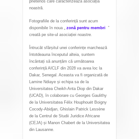
prietenos care caracterizează asociația
noastră.
Fotografiile de la conferință sunt acum
disponibile în noua „
zonă pentru membri
”
creată pe site-ul asociației noastre.
Întrucât sfârșitul unei conferințe marchează
întotdeauna începutul alteia, suntem
încântați să anunțăm că următoarea
conferință AICLF din 2028 va avea loc la
Dakar, Senegal. Aceasta va fi organizată de
Lamine Ndiaye și echipa sa de la
Universitatea Cheikh Anta Diop din Dakar
(UCAD), în colaborare cu Georges Gaulithy
de la Universitatea Félix Houphouët Boigny
Cocody-Abidjan, Ghislain Patrick Lessène
de la Centrul de Studii Juridice Africane
(CEJA) și Manon Chabert de la Universitatea
din Lausanne.