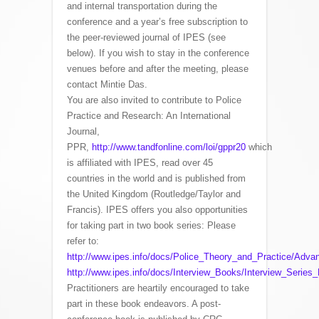
and internal transportation during the
conference and a year’s free subscription to
the peer-reviewed journal of IPES (see
below). If you wish to stay in the conference
venues before and after the meeting, please
contact Mintie Das.
You are also invited to contribute to Police
Practice and Research: An International
Journal,
PPR,
http://www.tandfonline.com/loi/gppr20
which
is affiliated with IPES, read over 45
countries in the world and is published from
the United Kingdom (Routledge/Taylor and
Francis). IPES offers you also opportunities
for taking part in two book series: Please
refer to:
http://www.ipes.info/docs/Police_Theory_and_Practice/Adva
http://www.ipes.info/docs/Interview_Books/Interview_Series_
Practitioners are heartily encouraged to take
part in these book endeavors. A post-