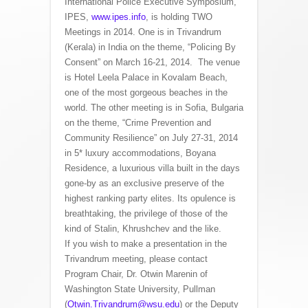
International Police Executive Symposium,
IPES,
www.ipes.info
, is holding TWO
Meetings in 2014. One is in Trivandrum
(Kerala) in India on the theme, “Policing By
Consent” on March 16-21, 2014. The venue
is Hotel Leela Palace in Kovalam Beach,
one of the most gorgeous beaches in the
world. The other meeting is in Sofia, Bulgaria
on the theme, “Crime Prevention and
Community Resilience” on July 27-31, 2014
in 5* luxury accommodations, Boyana
Residence, a luxurious villa built in the days
gone-by as an exclusive preserve of the
highest ranking party elites. Its opulence is
breathtaking, the privilege of those of the
kind of Stalin, Khrushchev and the like.
If you wish to make a presentation in the
Trivandrum meeting, please contact
Program Chair, Dr. Otwin Marenin of
Washington State University, Pullman
(
Otwin.Trivandrum@wsu.edu
) or the Deputy