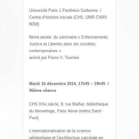
Université Paris 1 Panthéon Sorbonne /
Centre d’histoire sociale (CHS, UMR CNRS
8058)
8ème année du séminaire « Enfermements,
Justice et Libertés dans les sociétés
contemporaines »
animé par Pierre V. Tournier
Mardi 16 décembre 2014, 17h45 – 19h45 /
96ème séance
CHS XXe siècle, 9, rue Malher, bibliothèque
du 6èmeétage, Paris 4ème (métro Saint-
Paul)
L’internationalisation de la science
pénitentiaire et l’architecture carcérale en