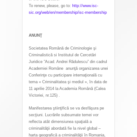
To renew, please, go to:
http://www.isc-
sic.org/web/en/membership/isc-membership
ANUNŢ
Societatea Română de Criminologie şi
Criminalistică si Institutul de Cercetări
Juridice ”Acad. Andrei Rădulescu” din cadrul
Academiei Române anunţă organizarea unei
Conferinţe cu participare internaţională cu
tema « Criminalitatea şi mediul », în data de
11 aprilie 2014 la Academia Română (Calea
Victoriei, nr.125) .
Manifestarea ştiinţifică se va desfăşura pe
secţiuni. Lucrările subsumate temei vor
reflecta atât dimensiunea spaţială a
criminalităţii abordată fie la nivel global –
harta geografică a criminalităţii în Romania,