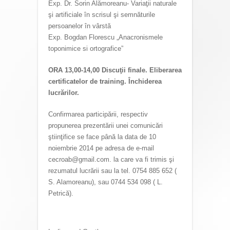
Exp. Dr. Sorin Alămoreanu- Variaţii naturale
şi artificiale în scrisul şi semnăturile
persoanelor în vârstă
Exp. Bogdan Florescu „Anacronismele
toponimice si ortografice”
ORA 13,00-14,00 Discuţii finale. Eliberarea
certificatelor de training. Închiderea
lucrărilor.
Confirmarea participării, respectiv
propunerea prezentării unei comunicări
ştiinţifice se face până la data de 10
noiembrie 2014 pe adresa de e-mail
cecroab@gmail.com. la care va fi trimis şi
rezumatul lucrării sau la tel. 0754 885 652 (
S. Alamoreanu), sau 0744 534 098 ( L.
Petrică).