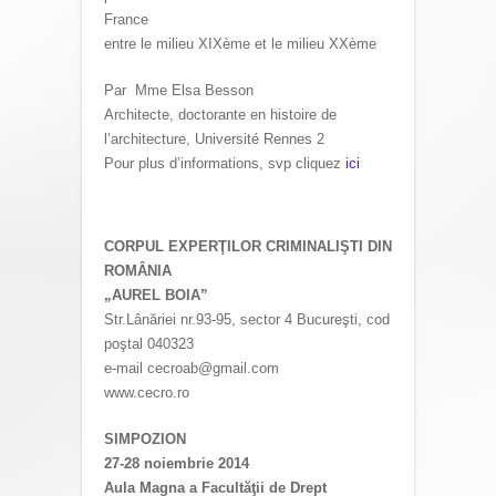
France
entre le milieu XIXème et le milieu XXème
Par Mme Elsa Besson
Architecte, doctorante en histoire de
l’architecture, Université Rennes 2
Pour plus d’informations, svp cliquez
ici
CORPUL EXPERŢILOR CRIMINALIŞTI DIN
ROMÂNIA
„AUREL BOIA”
Str.Lânăriei nr.93-95, sector 4 Bucureşti, cod
poştal 040323
e-mail cecroab@gmail.com
www.cecro.ro
SIMPOZION
27-28 noiembrie 2014
Aula Magna a Facultăţii de Drept