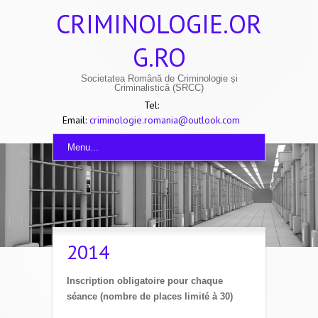
CRIMINOLOGIE.OR
G.RO
Societatea Română de Criminologie și
Criminalistică (SRCC)
Tel:
Email:
criminologie.romania@outlook.com
Menu...
2014
Inscription obligatoire pour chaque
séance (nombre de places limité à 30)