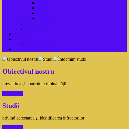
2012
2011
2010
1990-2009
Adrese utile
Inscriere
Studii
Publicaţii
Arhivă reviste
Contact
Obiectivul nostru
prevenirea și controlul criminalității
Read More
Studii
privind cercetarea şi identificarea infractorilor
Read More