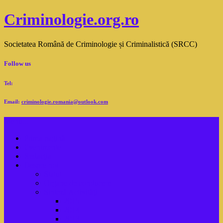
Criminologie.org.ro
Societatea Română de Criminologie și Criminalistică (SRCC)
Follow us
Tel:
Email:
criminologie.romania@outlook.com
Menu...
Prima pagină
Evenimente
Redacţia
Despre noi
Statut
Organe de conducere
Sinteză Activităţi
2015
2014
2013