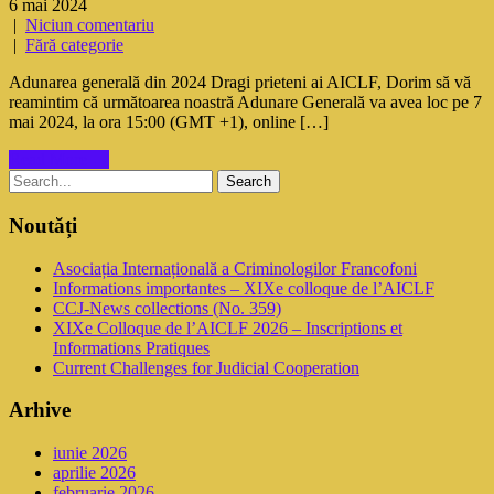
6 mai 2024
|
Niciun comentariu
|
Fără categorie
Adunarea generală din 2024 Dragi prieteni ai AICLF, Dorim să vă
reamintim că următoarea noastră Adunare Generală va avea loc pe 7
mai 2024, la ora 15:00 (GMT +1), online […]
Read More →
Noutăți
Asociația Internațională a Criminologilor Francofoni
Informations importantes – XIXe colloque de l’AICLF
CCJ-News collections (No. 359)
XIXe Colloque de l’AICLF 2026 – Inscriptions et
Informations Pratiques
Current Challenges for Judicial Cooperation
Arhive
iunie 2026
aprilie 2026
februarie 2026