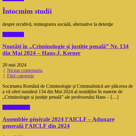
Întocmim studii
despre recidivă, reintegrarea socială, alternative la detenţie
Read More
Noutăți în „Criminologie și justiție penală” Nr. 134
din Mai 2024 – Hans-J. Kerner
20 mai 2024
|
Niciun comentariu
|
Fără categorie
Societatea Română de Criminologie și Criminalistică are plăcerea de
a vă oferi numărul 134 din Mai 2024 al noutăților în materie de
„Criminologie și justiție penală” ale profesorului Hans – […]
Read More →
Assemblée générale 2024 l’AICLF – Adunare
generală l’AICLF din 2024