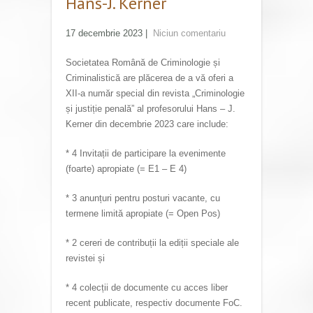
Hans-J. Kerner
17 decembrie 2023
|
Niciun comentariu
Societatea Română de Criminologie și
Criminalistică are plăcerea de a vă oferi a
XII-a număr special din revista „Criminologie
și justiție penală” al profesorului Hans – J.
Kerner din decembrie 2023 care include:
* 4 Invitații de participare la evenimente
(foarte) apropiate (= E1 – E 4)
* 3 anunțuri pentru posturi vacante, cu
termene limită apropiate (= Open Pos)
* 2 cereri de contribuții la ediții speciale ale
revistei și
* 4 colecții de documente cu acces liber
recent publicate, respectiv documente FoC.