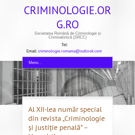
CRIMINOLOGIE.OR
G.RO
Societatea Română de Criminologie și
Criminalistică (SRCC)
Tel:
Email:
criminologie.romania@outlook.com
Menu...
Al XII-lea număr special
din revista „Criminologie
și justiție penală” –