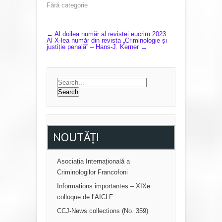
Fără categorie
P
←
Al doilea număr al revistei eucrim 2023
Al X-lea număr din revista „Criminologie și
justiție penală” – Hans-J. Kerner
→
O
S
T
N
A
V
NOUTĂȚI
I
G
Asociația Internațională a
A
Criminologilor Francofoni
T
Informations importantes – XIXe
I
colloque de l’AICLF
O
CCJ-News collections (No. 359)