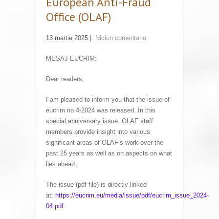
European Anti-Fraud
Office (OLAF)
13 martie 2025
|
Niciun comentariu
MESAJ EUCRIM:
Dear readers,
I am pleased to inform you that the issue of
eucrim no 4-2024 was released. In this
special anniversary issue, OLAF staff
members provide insight into various
significant areas of OLAF’s work over the
past 25 years as well as on aspects on what
lies ahead.
The issue (pdf file) is directly linked
at:
https://eucrim.eu/media/issue/pdf/eucrim_issue_2024-
04.pdf