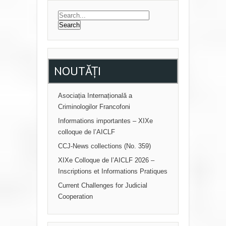
S
T
N
A
V
NOUTĂȚI
I
G
Asociația Internațională a
A
Criminologilor Francofoni
T
Informations importantes – XIXe
I
colloque de l’AICLF
O
CCJ-News collections (No. 359)
XIXe Colloque de l’AICLF 2026 –
N
Inscriptions et Informations Pratiques
Current Challenges for Judicial
Cooperation