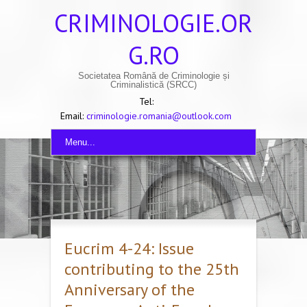
CRIMINOLOGIE.OR
G.RO
Societatea Română de Criminologie și
Criminalistică (SRCC)
Tel:
Email:
criminologie.romania@outlook.com
Menu...
Eucrim 4-24: Issue
contributing to the 25th
Anniversary of the