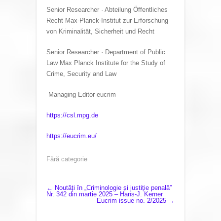
Senior Researcher · Abteilung Öffentliches
Recht Max-Planck-Institut zur Erforschung
von Kriminalität, Sicherheit und Recht
Senior Researcher · Department of Public
Law Max Planck Institute for the Study of
Crime, Security and Law
Managing Editor eucrim
https://csl.mpg.de
https://eucrim.eu/
Fără categorie
P
←
Noutăți în „Criminologie și justiție penală”
Nr. 342 din martie 2025 – Hans-J. Kerner
Eucrim issue no. 2/2025
→
O