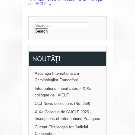
de l’AICLF
→
S
T
N
A
V
I
NOUTĂȚI
G
A
Asociația Internațională a
T
Criminologilor Francofoni
I
Informations importantes – XIXe
colloque de l’AICLF
O
CCJ-News collections (No. 359)
N
XIXe Colloque de l’AICLF 2026 –
Inscriptions et Informations Pratiques
Current Challenges for Judicial
Cooperation