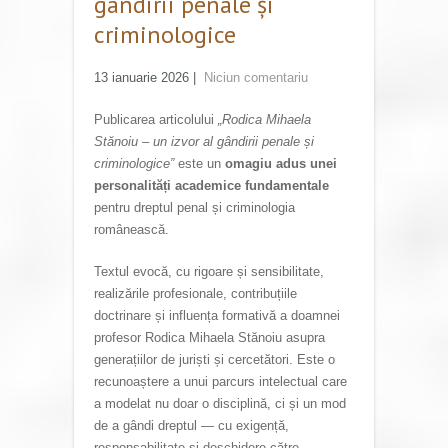
gândirii penale și
criminologice
13 ianuarie 2026
|
Niciun comentariu
Publicarea articolului
„Rodica Mihaela
Stănoiu – un izvor al gândirii penale și
criminologice”
este un
omagiu adus unei
personalități academice fundamentale
pentru dreptul penal și criminologia
românească.
Textul evocă, cu rigoare și sensibilitate,
realizările profesionale, contribuțiile
doctrinare și influența formativă a doamnei
profesor Rodica Mihaela Stănoiu asupra
generațiilor de juriști și cercetători. Este o
recunoaștere a unui parcurs intelectual care
a modelat nu doar o disciplină, ci și un mod
de a gândi dreptul — cu exigență,
responsabilitate și deschidere către