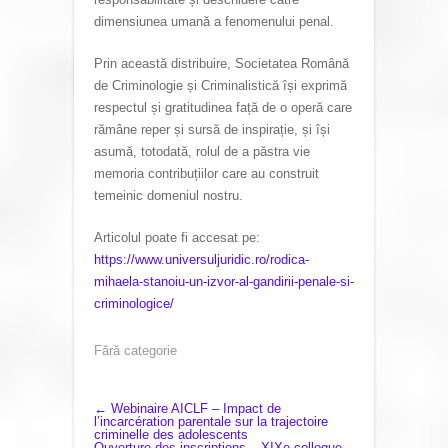
dimensiunea umană a fenomenului penal.
Prin această distribuire, Societatea Română
de Criminologie și Criminalistică își exprimă
respectul și gratitudinea față de o operă care
rămâne reper și sursă de inspirație, și își
asumă, totodată, rolul de a păstra vie
memoria contribuțiilor care au construit
temeinic domeniul nostru.
Articolul poate fi accesat pe:
https://www.universuljuridic.ro/rodica-
mihaela-stanoiu-un-izvor-al-gandirii-penale-si-
criminologice/
Fără categorie
P
←
Webinaire AICLF – Impact de
l’incarcération parentale sur la trajectoire
criminelle des adolescents
O
Ouverture des inscriptions – XIXe colloque