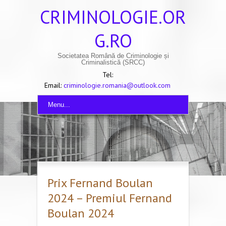
CRIMINOLOGIE.OR
G.RO
Societatea Română de Criminologie și
Criminalistică (SRCC)
Tel:
Email:
criminologie.romania@outlook.com
Menu...
Prix Fernand Boulan
2024 – Premiul Fernand
Boulan 2024