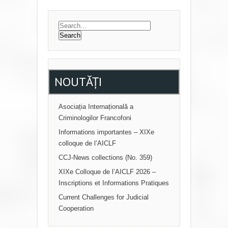
S
T
N
A
V
I
NOUTĂȚI
G
A
Asociația Internațională a
Criminologilor Francofoni
T
Informations importantes – XIXe
I
colloque de l’AICLF
O
CCJ-News collections (No. 359)
N
XIXe Colloque de l’AICLF 2026 –
Inscriptions et Informations Pratiques
Current Challenges for Judicial
Cooperation