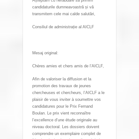
Așteptăm cu nerăbdare să primim
candidaturile dumneavoastră și vă
transmitem cele mai calde salutări,
Consiliul de administrație al AICLF
Mesaj original:
Chères amies et chers amis de l’AICLF,
Afin de valoriser la diffusion et la
promotion des travaux de jeunes
chercheuses et chercheurs, l’AICLF a le
plaisir de vous inviter à soumettre vos
candidatures pour le Prix Fernand
Boulan. Le prix vient reconnaître
l’excellence d’une étude originale au
niveau doctoral. Les dossiers doivent
comprendre un exemplaire complet de