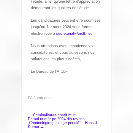
l’étude, ainsi qu’une lettre d’appréciation
démontrant les qualités de l’étude.
Les candidatures peuvent être soumises
jusqu’au 1er mars 2024 sous format
électronique à
secretariat@aiclf.net
Nous attendons avec impatience vos
candidatures, et vous adressons nos
salutations les plus sincères,
Le Bureau de l’AICLF
Fără categorie
P
←
Criminalitatea costă mult
Primul număr pe 2024 din revista
„Criminologie și justiție penală” – Hans-J.
O
Kerner
→