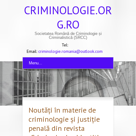
CRIMINOLOGIE.OR
G.RO
Societatea Română de Criminologie și
Criminalistică (SRCC)
Tel:
Email:
criminologie.romania@outlook.com
Menu...
Noutăți în materie de
criminologie și justiție
penală din revista