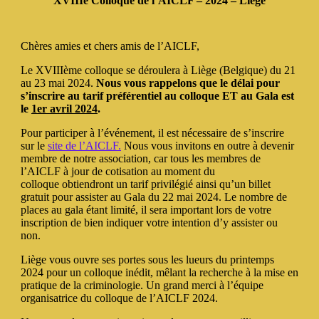
XVIIIe Colloque de l’AICLF – 2024 – Liège
Chères amies et chers amis de l’AICLF,
Le XVIIIème colloque se déroulera à Liège (Belgique) du 21
au 23 mai 2024.
Nous vous rappelons que le délai pour
s’inscrire au tarif préférentiel au colloque ET au Gala est
le
1er avril 2024
.
Pour participer à l’événement, il est nécessaire de s’inscrire
sur le
site de l’AICLF.
Nous vous invitons en outre à devenir
membre de notre association, car tous les membres de
l’AICLF à jour de cotisation au moment du
colloque obtiendront un tarif privilégié ainsi qu’un billet
gratuit pour assister au Gala du 22 mai 2024. Le nombre de
places au gala étant limité, il sera important lors de votre
inscription de bien indiquer votre intention d’y assister ou
non.
Liège vous ouvre ses portes sous les lueurs du printemps
2024 pour un colloque inédit, mêlant la recherche à la mise en
pratique de la criminologie. Un grand merci à l’équipe
organisatrice du colloque de l’AICLF 2024.