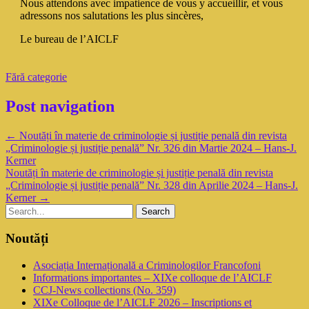
Nous attendons avec impatience de vous y accueillir, et vous
adressons nos salutations les plus sincères,
Le bureau de l’AICLF
Fără categorie
Post navigation
←
Noutăți în materie de criminologie și justiție penală din revista
„Criminologie și justiție penală” Nr. 326 din Martie 2024 – Hans-J.
Kerner
Noutăți în materie de criminologie și justiție penală din revista
„Criminologie și justiție penală” Nr. 328 din Aprilie 2024 – Hans-J.
Kerner
→
Noutăți
Asociația Internațională a Criminologilor Francofoni
Informations importantes – XIXe colloque de l’AICLF
CCJ-News collections (No. 359)
XIXe Colloque de l’AICLF 2026 – Inscriptions et