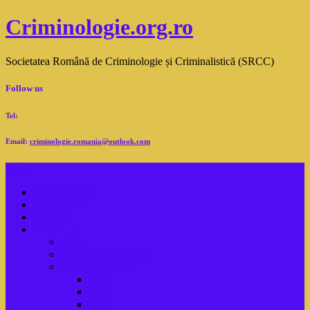
Criminologie.org.ro
Societatea Română de Criminologie și Criminalistică (SRCC)
Follow us
Tel:
Email:
criminologie.romania@outlook.com
Menu...
Prima pagină
Evenimente
Redacţia
Despre noi
Statut
Organe de conducere
Sinteză Activităţi
2015
2014
2013