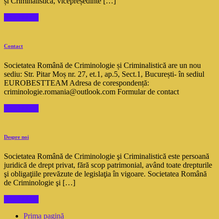
și Criminalistică, vicepreședinte […]
Read More
Contact
Societatea Română de Criminologie și Criminalistică are un nou
sediu: Str. Pitar Moș nr. 27, et.1, ap.5, Sect.1, București- în sediul
EUROBESTTEAM Adresa de corespondență:
criminologie.romania@outlook.com Formular de contact
Read More
Despre noi
Societatea Română de Criminologie şi Criminalistică este persoană
juridică de drept privat, fără scop patrimonial, având toate drepturile
şi obligaţiile prevăzute de legislaţia în vigoare. Societatea Română
de Criminologie şi […]
Read More
Prima pagină