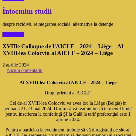
Întocmim studii
despre recidivă, reintegrarea socială, alternative la detenţie
Read More
XVIIIe Colloque de l’AICLF – 2024 – Liège – Al
XVIII-lea Colocviu al AICLF – 2024 – Liège
2 aprilie 2024
|
Niciun comentariu
Al XVIII-lea Colocviu al AICLF – 2024 – Liège
Dragi prieteni ai AICLF,
Cel de-al XVIII-lea Colocviu va avea loc la Liège (Belgia) în
perioada 21-23 mai 2024. Dorim să vă reamintim că termenul limită
pentru înscrierea la conferință ȘI la Gală la tarif preferențial este 1
aprilie 2024.
Pentru a participa la eveniment, trebuie să vă înregistrați pe site-ul
AICLF. De asemenea, vă invităm să deveniți membru al asociației