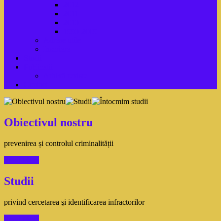
2012
2011
2010
1990-2009
Adrese utile
Inscriere
Studii
Publicaţii
Arhivă reviste
Contact
Obiectivul nostru
prevenirea și controlul criminalității
Read More
Studii
privind cercetarea şi identificarea infractorilor
Read More